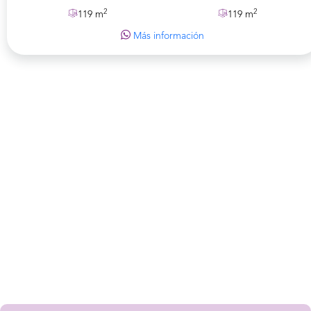
2
2
119 m
119 m
Más información