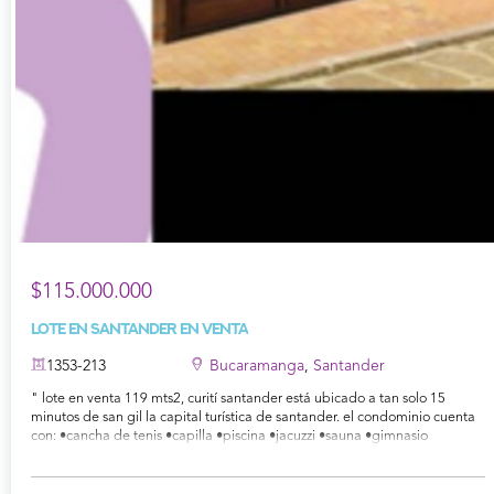
$115.000.000
Lote en Santander en Venta
1353-213
Bucaramanga
,
Santander
" lote en venta 119 mts2, curití santander está ubicado a tan solo 15
minutos de san gil la capital turística de santander. el condominio cuenta
con: •cancha de tenis •capilla •piscina •jacuzzi •sauna •gimnasio
•sendero para caminar •salón social y bbq para mayor información
contáctanos al 3176575260 mónica barrera "