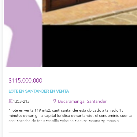
$115.000.000
Lote en Santander en Venta
1353-213
Bucaramanga
,
Santander
" lote en venta 119 mts2, curití santander está ubicado a tan solo 15
minutos de san gil la capital turística de santander. el condominio cuenta
con: •cancha de tenis •capilla •piscina •jacuzzi •sauna •gimnasio
•sendero para caminar •salón social y bbq para mayor información
contáctanos al 3176575260 mónica barrera "