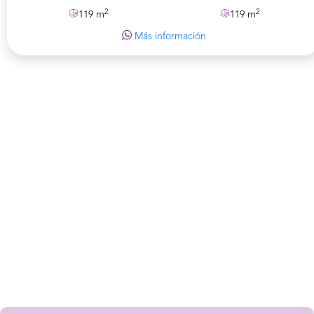
2
2
119 m
119 m
Más información