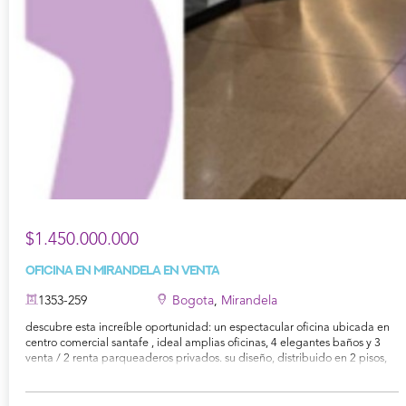
$1.450.000.000
Oficina en Mirandela en Venta
1353-259
Bogota
,
Mirandela
descubre esta increíble oportunidad: un espectacular oficina ubicada en
centro comercial santafe , ideal amplias oficinas, 4 elegantes baños y 3
venta / 2 renta parqueaderos privados. su diseño, distribuido en 2 pisos,
resalta por su altura y luminosidad. construido hace 2015 años, pertenece
al estrato 4 y ofrece una ubicación privilegiada. la administración, con un
costo de $ 1,500,000, asegura servicios de calidad, y su precio de venta es