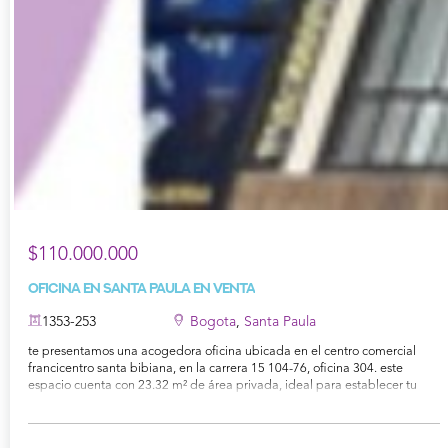
$110.000.000
Oficina en Santa Paula en Venta
1353-253
Bogota
,
Santa Paula
te presentamos una acogedora oficina ubicada en el centro comercial
francicentro santa bibiana, en la carrera 15 104-76, oficina 304. este
espacio cuenta con 23.32 m² de área privada, ideal para establecer tu
negocio o como oficina de trabajo. la oficina dispone de 2 espacios
versátiles y 1 baño, ofreciendo comodidad y funcionalidad. aunque no
cuenta con parqueadero, su ubicación en un edificio de 3 pisos y con 40