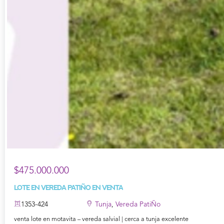
$475.000.000
Lote en Vereda PatiÑo en Venta
1353-424
Tunja
,
Vereda PatiÑo
venta lote en motavita – vereda salvial | cerca a tunja excelente