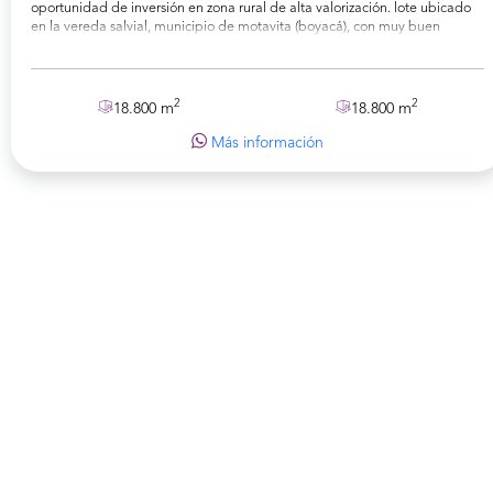
oportunidad de inversión en zona rural de alta valorización. lote ubicado
en la vereda salvial, municipio de motavita (boyacá), con muy buen
acceso vehicular y a pocos minutos del casco urbano de tunja.
2
2
18.800 m
18.800 m
Más información