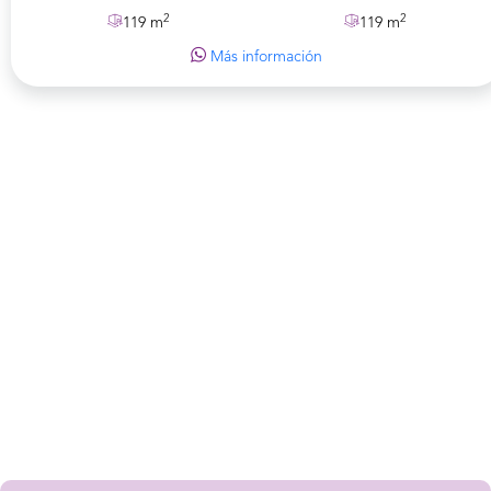
2
2
119 m
119 m
Más información