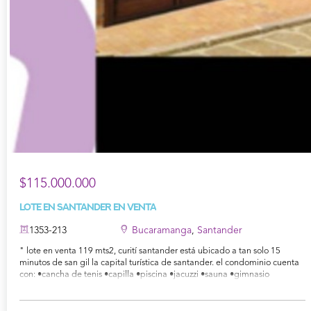
$115.000.000
Lote en Santander en Venta
1353-213
Bucaramanga
,
Santander
" lote en venta 119 mts2, curití santander está ubicado a tan solo 15
minutos de san gil la capital turística de santander. el condominio cuenta
con: •cancha de tenis •capilla •piscina •jacuzzi •sauna •gimnasio
•sendero para caminar •salón social y bbq para mayor información
contáctanos al 3176575260 mónica barrera "