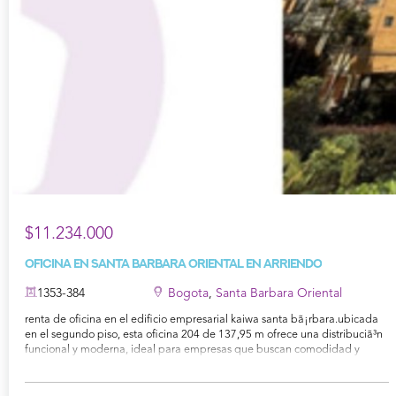
$11.234.000
Oficina en Santa Barbara Oriental en Arriendo
1353-384
Bogota
,
Santa Barbara Oriental
renta de oficina en el edificio empresarial kaiwa santa bã¡rbara.ubicada
en el segundo piso, esta oficina 204 de 137,95 m ofrece una distribuciã³n
funcional y moderna, ideal para empresas que buscan comodidad y
proyecciã³n corporativa. cuenta con sala de juntas, cuatro ã¡reas de
trabajo divididas mediante mobiliario, cocina abierta de apoyo y baã±o
privado. incluye 1 parqueadero con duplicador. el edificio, con 10 aã±os