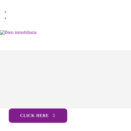
Volver
Arriendo
Locales
Bogota
Prado Veraniego
CLICK HERE