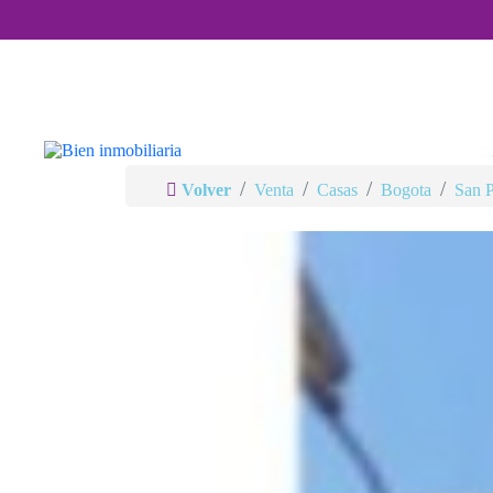
Volver
Venta
Casas
Bogota
San 