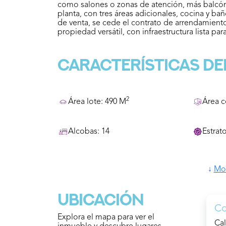
como salones o zonas de atención, más balcón
planta, con tres áreas adicionales, cocina y 
de venta, se cede el contrato de arrendamient
propiedad versátil, con infraestructura lista par
Características de
2
Área lote: 490 M
Área c
Alcobas: 14
Estrato
↓
Mos
Baño Social
Bod
Ubicación
Terraza
Cem
Co
Explora el mapa para ver el
Cal