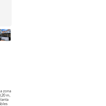
na zona
0,20 m,
planta
ables