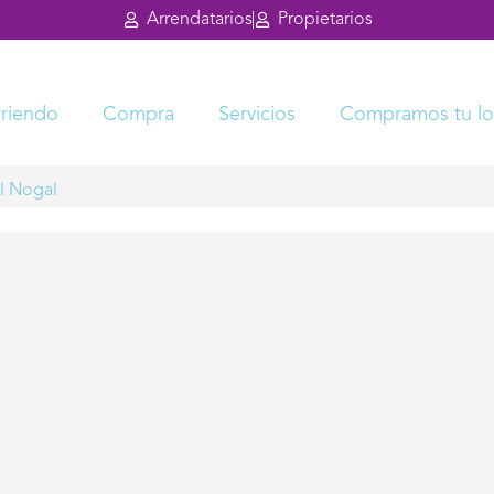
Arrendatarios
Propietarios
rriendo
Compra
Servicios
Compramos tu lo
l Nogal