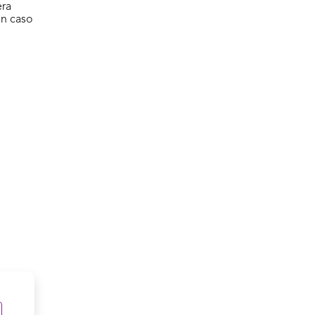
era
en caso