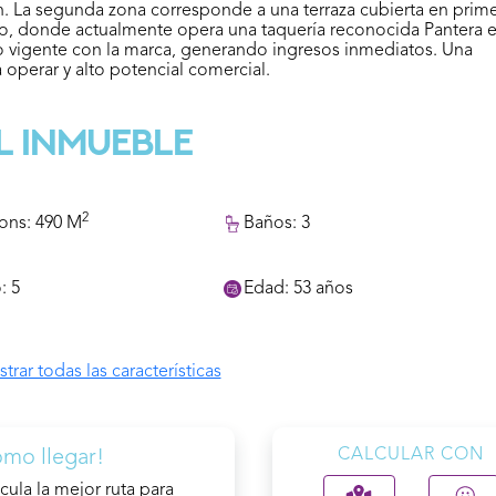
. La segunda zona corresponde a una terraza cubierta en prim
baño, donde actualmente opera una taquería reconocida Pantera 
o vigente con la marca, generando ingresos inmediatos. Una
a operar y alto potencial comercial.
l inmueble
2
ons: 490 M
Baños: 3
: 5
Edad: 53 años
trar todas las características
ega
Vista Panorámica
ento
Seguridad
CALCULAR CON
mo llegar!
cula la mejor ruta para