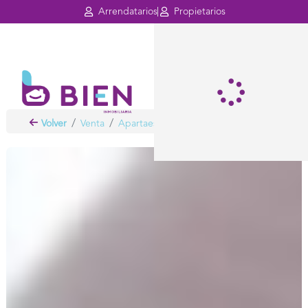
Arrendatarios
Propietarios
Volver
Venta
Apartaestudios
Bogota
Chico